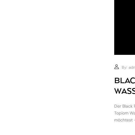
By:
ad
BLAC
WASS
Der Black 
Topiom Was
möchtest – 