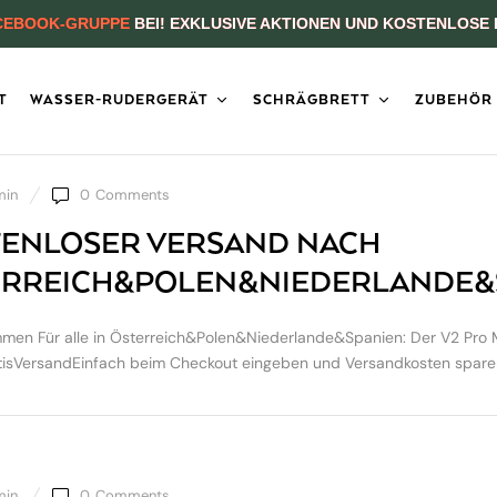
CEBOOK-GRUPPE
BEI! EXKLUSIVE AKTIONEN UND KOSTENLOSE 
T
WASSER-RUDERGERÄT
SCHRÄGBRETT
ZUBEHÖR
min
0
Comments
ENLOSER VERSAND NACH
ERREICH&POLEN&NIEDERLANDE&
en Für alle in Österreich&Polen&Niederlande&Spanien: Der V2 Pro 
isVersandEinfach beim Checkout eingeben und Versandkosten sparen!
min
0
Comments