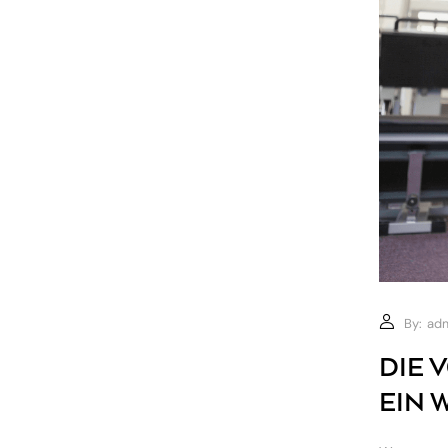
By:
ad
DIE 
EIN 