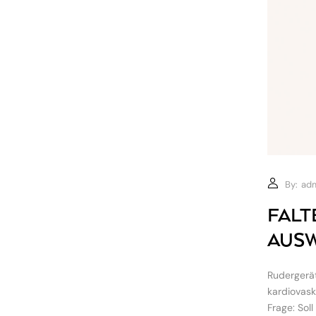
By:
ad
FALT
AUSW
Rudergerät
kardiovask
Frage: Soll