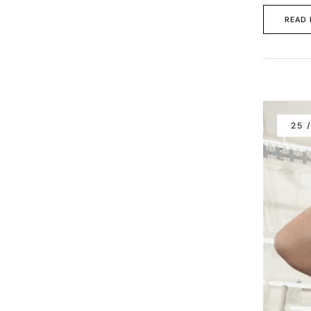
READ
25 