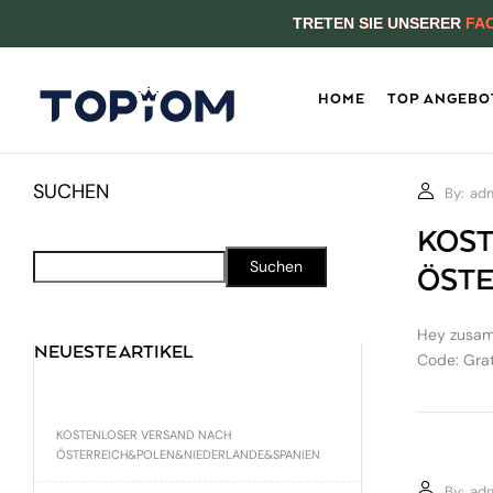
TRETEN SIE UNSERER
FA
HOME
TOP ANGEBO
SUCHEN
By:
ad
KOST
Suchen
ÖST
Hey zusamm
NEUESTE ARTIKEL
Code: Grat
KOSTENLOSER VERSAND NACH
ÖSTERREICH&POLEN&NIEDERLANDE&SPANIEN
By:
ad