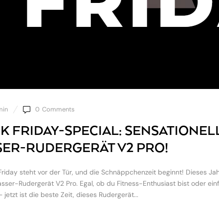
min
0
Comments
K FRIDAY-SPECIAL: SENSATIONEL
ER-RUDERGERÄT V2 PRO!
Friday steht vor der Tür, und die Schnäppchenzeit beginnt! Dieses Ja
ser-Rudergerät V2 Pro. Egal, ob du Fitness-Enthusiast bist oder ein
jetzt ist die beste Zeit, dieses Rudergerät...