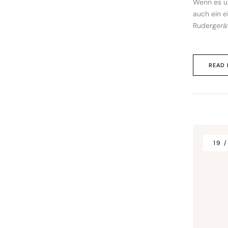
Wenn es um
auch ein e
Rudergerät
READ
19 