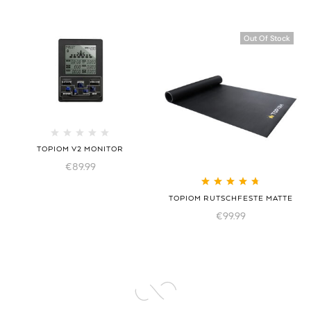
Out Of Stock
TOPIOM V2 MONITOR
€
89.99
Bewertet mit
TOPIOM RUTSCHFESTE MATTE
4.75
von 5
€
99.99