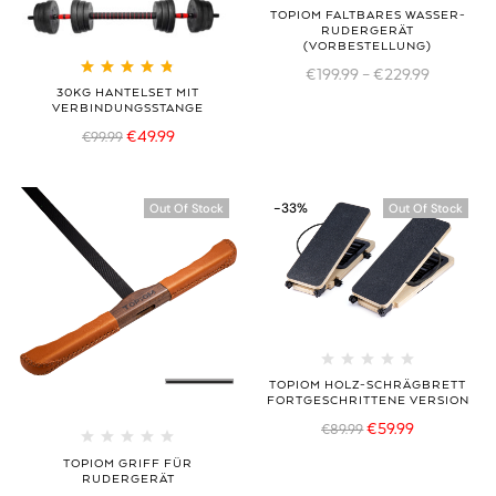
TOPIOM FALTBARES WASSER-
RUDERGERÄT
(VORBESTELLUNG)
€
199.99
–
€
229.99
Bewertet mit
30KG HANTELSET MIT
4.80
von 5
VERBINDUNGSSTANGE
€
49.99
€
99.99
-33%
Out Of Stock
Out Of Stock
TOPIOM HOLZ-SCHRÄGBRETT
FORTGESCHRITTENE VERSION
€
59.99
€
89.99
TOPIOM GRIFF FÜR
RUDERGERÄT