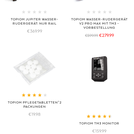
TOPIOM JUPITER WASSER-
TOPIOM WASSER-RUDERGERÄT
RUDERGERÄT: NUR RAIL
V2 PRO MAX MIT TM3 –
VORBESTELLUNG
€
369.99
€
279.99
€
599.99
Bewertet mit
TOPIOM PFLEGETABLETTEN*2
4.08
von 5
PACKUNGEN
€
19.98
Bewertet mit
TOPIOM TM3 MONITOR
4.63
von 5
€
159.99