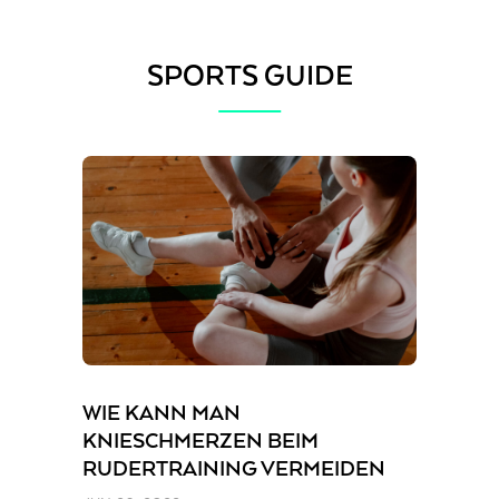
SPORTS GUIDE
WIE KANN MAN
KNIESCHMERZEN BEIM
RUDERTRAINING VERMEIDEN
[EASY FIX IM JAHR 2024]