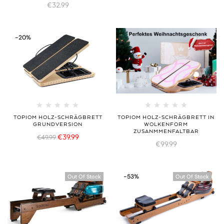
€
32.99
-20%
TOPIOM HOLZ-SCHRÄGBRETT
TOPIOM HOLZ-SCHRÄGBRETT IN
GRUNDVERSION
WOLKENFORM
ZUSANMMENFALTBAR
€
39.99
€
49.99
€
99.99
-53%
Out Of Stock
Out Of Stock