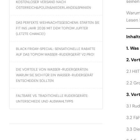
seinen
KOSTENLOSER VERSAND NACH
ÖSTERREICH&POLEN&NIEDERLANDE&SPANIEN
Warum 
Lesen 
DAS PERFEKTE WEIHNACHTSGESCHENK: STARTEN SIE
FIT INS JAHR 2026 MIT DEM TOPIOM JUPITER
(LETZTE CHANCE!)
Inhalt
1. Was 
BLACK FRIDAY-SPECIAL: SENSATIONELLE RABATTE
AUF DAS TOPIOM WASSER-RUDERGERÄT V2 PRO!
2. Vor
DIE VORTEILE VON WASSER-RUDERGERÄTEN:
2.1 HII
WARUM SIE SICH FÜR EIN WASSER-RUDERGERÄT
ENTSCHEIDEN SOLLTEN
2.2 Gr
3. Vor
FALTBARE VS. TRADITIONELLE RUDERGERÄTE:
UNTERSCHIEDE UND AUSWAHLTIPPS
3.1 Ru
3.2 Fäh
3.3 Di