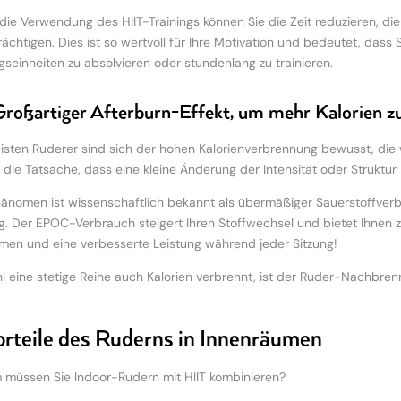
die Verwendung des HIIT-Trainings können Sie die Zeit reduzieren, die
rächtigen. Dies ist so wertvoll für Ihre Motivation und bedeutet, das
ngseinheiten zu absolvieren oder stundenlang zu trainieren.
Großartiger Afterburn-Effekt, um mehr Kalorien z
isten Ruderer sind sich der hohen Kalorienverbrennung bewusst, die w
 die Tatsache, dass eine kleine Änderung der Intensität oder Struktur
änomen ist wissenschaftlich bekannt als übermäßiger Sauerstoffver
ng. Der EPOC-Verbrauch steigert Ihren Stoffwechsel und bietet Ihnen z
en und eine verbesserte Leistung während jeder Sitzung!
 eine stetige Reihe auch Kalorien verbrennt, ist der Ruder-Nachbrenne
orteile des Ruderns in Innenräumen
müssen Sie Indoor-Rudern mit HIIT kombinieren?