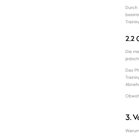
Durch 
beeint
Traini
2.2 
Die me
jedoch
Das Ph
Traini
Abnehm
Obwohl
3. V
Warum 