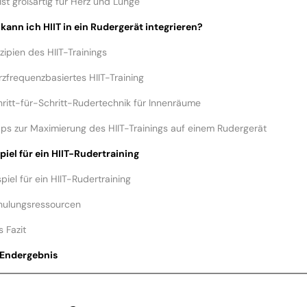
 ist großartig für Herz und Lunge
 kann ich HIIT in ein Rudergerät integrieren?
nzipien des HIIT-Trainings
rzfrequenzbasiertes HIIT-Training
hritt-für-Schritt-Rudertechnik für Innenräume
pps zur Maximierung des HIIT-Trainings auf einem Rudergerät
spiel für ein HIIT-Rudertraining
spiel für ein HIIT-Rudertraining
hulungsressourcen
 Fazit
 Endergebnis