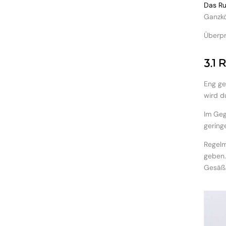
Das Ru
Ganzkö
Überpr
3.1 
Eng ge
wird d
Im Geg
gering
Regelm
geben.
Gesäß.