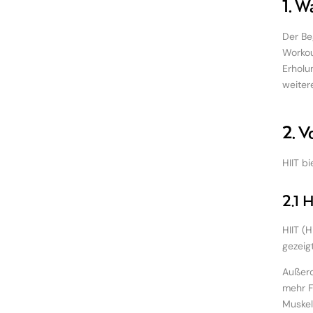
1. W
Der Beg
Workou
Erholu
weiter
2. V
HIIT bi
2.1 H
HIIT (
gezeigt
Außerd
mehr F
Muskeld