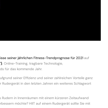
isse seiner jährlichen Fitness-Trendprognose für 2021
auf
T)
, Online-Training, tragbare Technologie,
nds für das kommende Jahr.
ufgrund seiner Effizienz und seiner zahlreichen Vorteile ganz
r Rudergerät in den letzten Jahren ein weiteres Schlagwort
as Rudern in Innenräumen mit einem kürzeren Zeitaufwand
erbessern möchte? HIIT auf einem Rudergerät sollte Sie mit