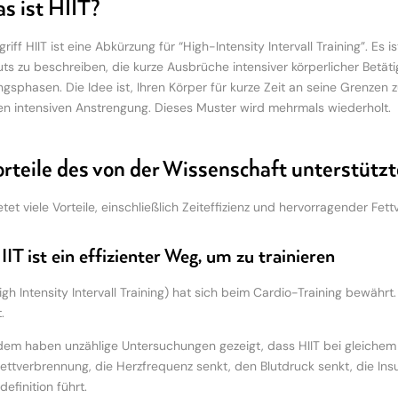
as ist HIIT?
riff HIIT ist eine Abkürzung für “High-Intensity Intervall Training”. E
ts zu beschreiben, die kurze Ausbrüche intensiver körperlicher Betäti
ngsphasen. Die Idee ist, Ihren Körper für kurze Zeit an seine Grenzen 
en intensiven Anstrengung. Dieses Muster wird mehrmals wiederholt.
orteile des von der Wissenschaft unterstütz
etet viele Vorteile, einschließlich Zeiteffizienz und hervorragender Fet
IIT ist ein effizienter Weg, um zu trainieren
High Intensity Intervall Training) hat sich beim Cardio-Training bewäh
.
em haben unzählige Untersuchungen gezeigt, dass HIIT bei gleichem E
ettverbrennung, die Herzfrequenz senkt, den Blutdruck senkt, die Insu
efinition führt.