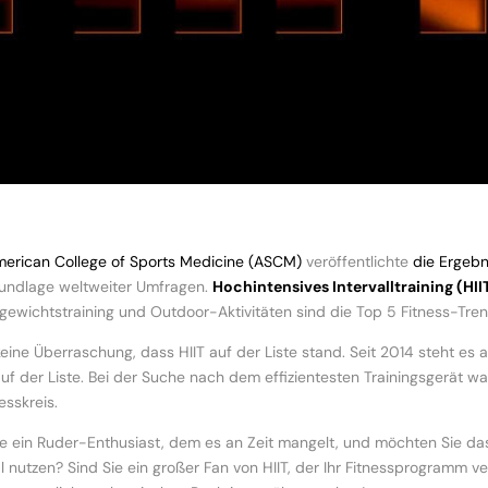
erican College of Sports Medicine (ASCM)
veröffentlichte
die Ergebn
undlage weltweiter Umfragen.
Hochintensives Intervalltraining (HII
gewichtstraining und Outdoor-Aktivitäten sind die Top 5 Fitness-Tre
keine Überraschung, dass HIIT auf der Liste stand. Seit 2014 steht es a
uf der Liste. Bei der Suche nach dem effizientesten Trainingsgerät wa
esskreis.
ie ein Ruder-Enthusiast, dem es an Zeit mangelt, und möchten Sie d
l nutzen? Sind Sie ein großer Fan von HIIT, der Ihr Fitnessprogramm v