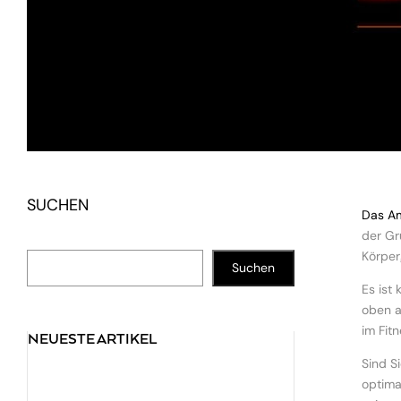
SUCHEN
Das Am
der Gr
Körper
Suchen
Es ist 
oben a
im Fitn
NEUESTE ARTIKEL
Sind S
optima