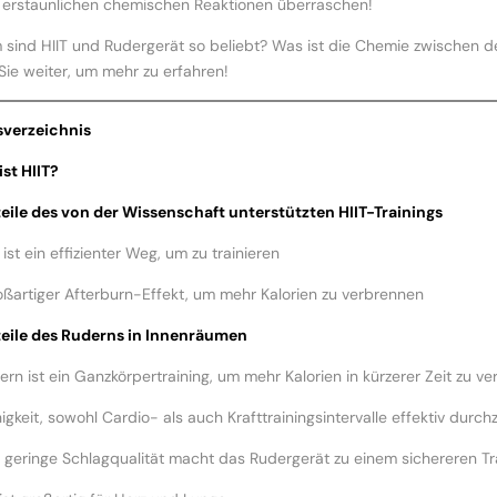
 erstaunlichen chemischen Reaktionen überraschen!
sind HIIT und Rudergerät so beliebt? Was ist die Chemie zwischen d
Sie weiter, um mehr zu erfahren!
sverzeichnis
ist HIIT?
teile des von der Wissenschaft unterstützten HIIT-Trainings
T ist ein effizienter Weg, um zu trainieren
oßartiger Afterburn-Effekt, um mehr Kalorien zu verbrennen
teile des Ruderns in Innenräumen
dern ist ein Ganzkörpertraining, um mehr Kalorien in kürzerer Zeit zu v
igkeit, sowohl Cardio- als auch Krafttrainingsintervalle effektiv durch
e geringe Schlagqualität macht das Rudergerät zu einem sichereren Tr