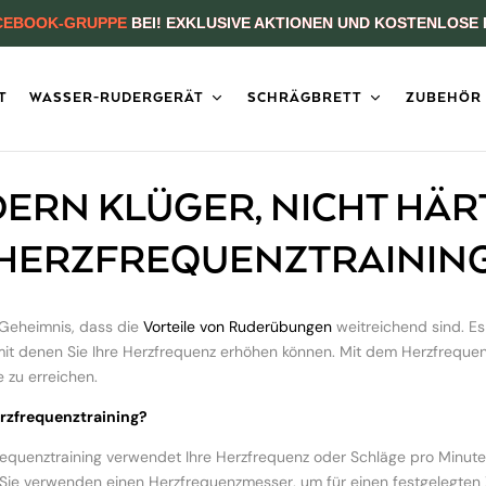
CEBOOK-GRUPPE
BEI! EXKLUSIVE AKTIONEN UND KOSTENLOSE 
T
WASSER-RUDERGERÄT
SCHRÄGBRETT
ZUBEHÖR
ERN KLÜGER, NICHT HÄR
HERZFREQUENZTRAININ
n Geheimnis, dass die
Vorteile von Ruderübungen
weitreichend sind. Es
 mit denen Sie Ihre Herzfrequenz erhöhen können. Mit dem Herzfrequen
e zu erreichen.
erzfrequenztraining?
equenztraining verwendet Ihre Herzfrequenz oder Schläge pro Minute 
 Sie verwenden einen Herzfrequenzmesser, um für einen festgelegten 