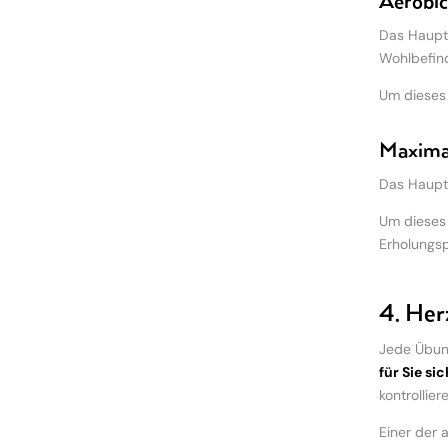
Aerobic
Das Hauptz
Wohlbefind
Um dieses 
Maximal
Das Hauptz
Um dieses 
Erholungsp
4. Her
Jede Übung
für Sie si
kontrolliere
Einer der 