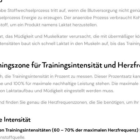
b
be Stoffwechselprozess tritt auf, wenn die Blutversorgung nicht gen
elprozess Energie zu erzeugen. Der anaerobe Prozess verbraucht Koh
toff, um ein Produkt namens Laktat herzustellen.
tat, das Müdigkeit und Muskelkater verursacht, die mit übermäßiger k
ntensitäten baut sich schnell Laktat in den Muskeln auf, bis das Traini
iningszone für Trainingsintensität und Herzf
ich, die Trainingsintensität in Prozent zu messen. Dieser Prozentsatz
e und 100% für maximale nachhaltige Leistung stehen. Die maximale 
on Laktataufbau und Müdigkeit eingestellt werden muss.
d finden Sie genau die Herzfrequenzzonen, die Sie benötigen, um Ihr Z
e Intensität
en Trainingsintensitäten (60 – 70% der maximalen Herzfrequenz)
stoffquelle.