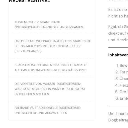
NEUESTE ARTIKEL
Es ist ein
nicht so h
KOSTENLOSER VERSAND NACH
Egal, ob S
ÖSTERREICH&POLEN&NIEDERLANDE&SPANIEN
direkt auf
und Herzf
DAS PERFEKTE WEIHNACHTSGESCHENK: STARTEN SIE
FIT INS JAHR 2026 MIT DEM TOPIOM JUPITER
(LETZTE CHANCE!)
Inhaltsve
BLACK FRIDAY-SPECIAL: SENSATIONELLE RABATTE
Bewe
AUF DAS TOPIOM WASSER-RUDERGERÄT V2 PRO!
Trai
Übun
DIE VORTEILE VON WASSER-RUDERGERÄTEN:
Herz
WARUM SIE SICH FÜR EIN WASSER-RUDERGERÄT
Der 
ENTSCHEIDEN SOLLTEN
Ernt
FALTBARE VS. TRADITIONELLE RUDERGERÄTE:
UNTERSCHIEDE UND AUSWAHLTIPPS
Um Ihnen z
Blogbeitrag