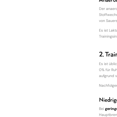
Anaero
Der anaero
Stoffwechs
von Sauers
Es ist Lak
Trainingsi
2. Tra
Es ist übl
0% für Ruh
aufgrund v
Nachfolgen
Niedrig
Bei
gering
Hauptbrenn