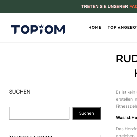
TRETEN SIE UNSERER
FA
HOME
TOP ANGEBO
RUD
SUCHEN
Es ist kei
erstellen,
Fitnessziel
Suchen
Was ist H
Das Herzfr
erreichen.