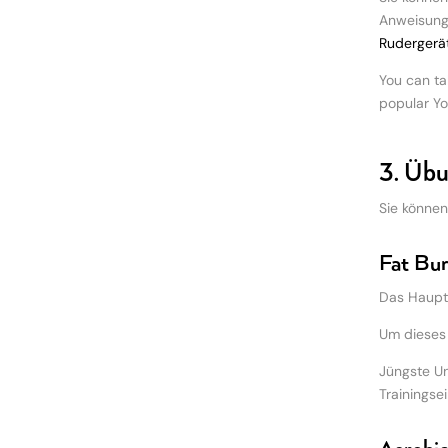
Anweisunge
Rudergerä
You can ta
popular Yo
3. Übu
Sie können
Fat Bur
Das Hauptz
Um dieses 
Jüngste Un
Trainingse