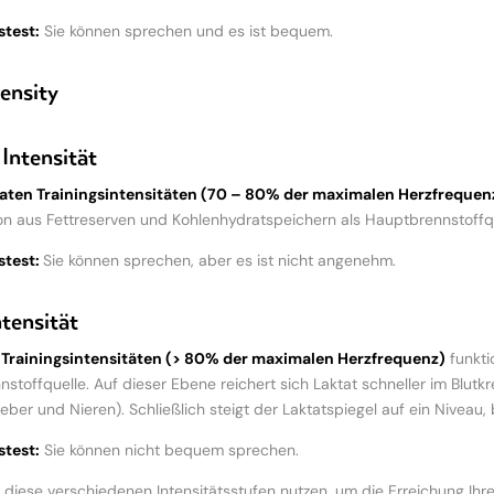
test:
Sie können sprechen und es ist bequem.
ensity
Intensität
ten Trainingsintensitäten (70 – 80% der maximalen Herzfrequen
n aus Fettreserven und Kohlenhydratspeichern als Hauptbrennstoffqu
test:
Sie können sprechen, aber es ist nicht angenehm.
tensität
Trainingsintensitäten (> 80% der maximalen Herzfrequenz)
funkti
stoffquelle. Auf dieser Ebene reichert sich Laktat schneller im Blutk
eber und Nieren). Schließlich steigt der Laktatspiegel auf ein Nivea
test:
Sie können nicht bequem sprechen.
 diese verschiedenen Intensitätsstufen nutzen, um die Erreichung Ihrer