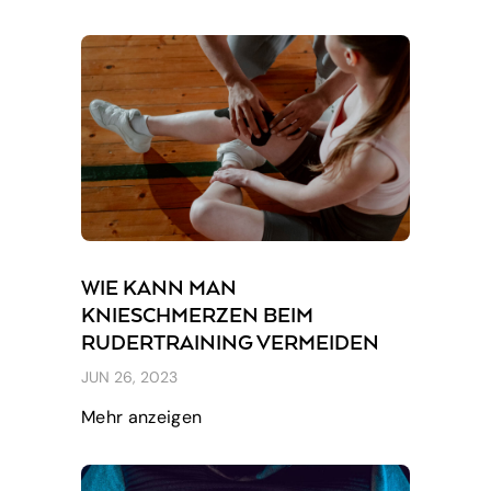
WIE KANN MAN
KNIESCHMERZEN BEIM
RUDERTRAINING VERMEIDEN
[EASY FIX IM JAHR 2024]
JUN 26, 2023
Mehr anzeigen