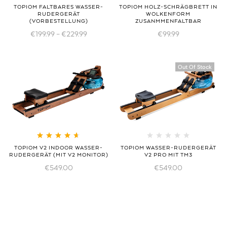
TOPIOM FALTBARES WASSER-
TOPIOM HOLZ-SCHRÄGBRETT IN
RUDERGERÄT
WOLKENFORM
(VORBESTELLUNG)
ZUSANMMENFALTBAR
€
199.99
–
€
229.99
€
99.99
Out Of Stock
Bewertet mit
TOPIOM V2 INDOOR WASSER-
TOPIOM WASSER-RUDERGERÄT
4.69
von 5
RUDERGERÄT (MIT V2 MONITOR)
V2 PRO MIT TM3
€
549.00
€
549.00